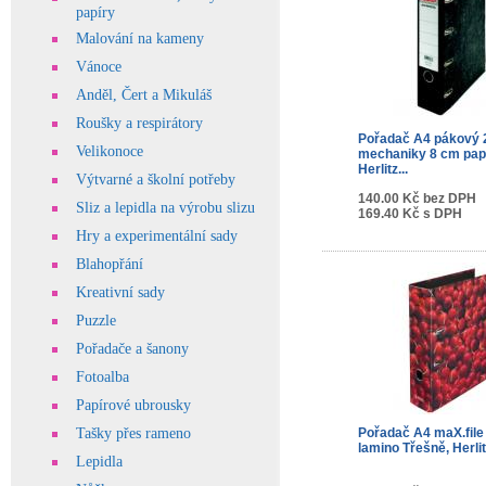
papíry
Malování na kameny
Vánoce
Anděl, Čert a Mikuláš
Roušky a respirátory
Pořadač A4 pákový 
Velikonoce
mechaniky 8 cm pap
Herlitz...
Výtvarné a školní potřeby
140.00 Kč bez DPH
Sliz a lepidla na výrobu slizu
169.40 Kč s DPH
Hry a experimentální sady
Blahopřání
Kreativní sady
Puzzle
Pořadače a šanony
Fotoalba
Papírové ubrousky
Pořadač A4 maX.fil
Tašky přes rameno
lamino Třešně, Herli
Lepidla