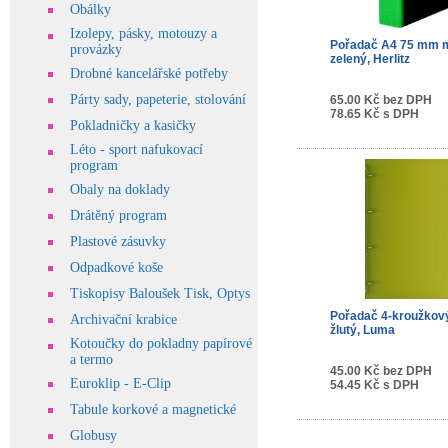
Obálky
Izolepy, pásky, motouzy a
Pořadač A4 75 mm 
provázky
zelený, Herlitz
Drobné kancelářské potřeby
Párty sady, papeterie, stolování
65.00 Kč bez DPH
78.65 Kč s DPH
Pokladničky a kasičky
Léto - sport nafukovací
program
Obaly na doklady
Drátěný program
Plastové zásuvky
Odpadkové koše
Tiskopisy Baloušek Tisk, Optys
Pořadač 4-kroužkov
Archivační krabice
žlutý, Luma
Kotoučky do pokladny papírové
a termo
45.00 Kč bez DPH
Euroklip - E-Clip
54.45 Kč s DPH
Tabule korkové a magnetické
Globusy