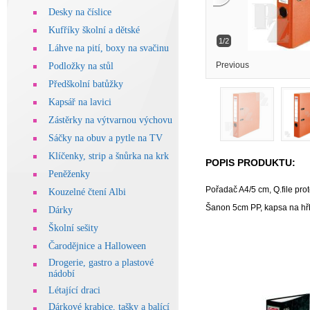
Desky na číslice
Kufříky školní a dětské
1/2
Láhve na pití, boxy na svačinu
Previous
Podložky na stůl
Předškolní batůžky
Kapsář na lavici
Zástěrky na výtvarnou výchovu
Sáčky na obuv a pytle na TV
Klíčenky, strip a šnůrka na krk
POPIS PRODUKTU:
Peněženky
Pořadač A4/5 cm, Q.file pr
Kouzelné čtení Albi
Šanon 5cm PP, kapsa na hřbe
Dárky
Školní sešity
Čarodějnice a Halloween
Drogerie, gastro a plastové
nádobí
Létající draci
Dárkové krabice, tašky a balící