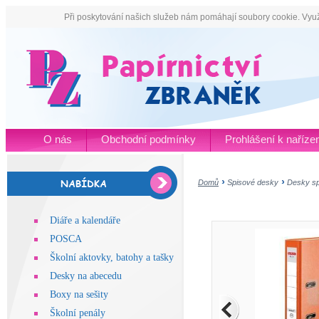
Při poskytování našich služeb nám pomáhají soubory cookie. Využ
O nás
Obchodní podmínky
Prohlášení k naříz
Domů
Spisové desky
Desky sp
Diáře a kalendáře
POSCA
Školní aktovky, batohy a tašky
Desky na abecedu
Boxy na sešity
Školní penály