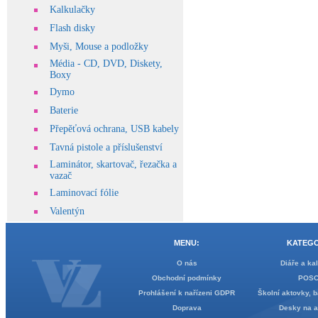
Kalkulačky
Flash disky
Myši, Mouse a podložky
Média - CD, DVD, Diskety,
Boxy
Dymo
Baterie
Přepěťová ochrana, USB kabely
Tavná pistole a příslušenství
Laminátor, skartovač, řezačka a
vazač
Laminovací fólie
Valentýn
MENU:
KATEGO
O nás
Diáře a ka
Obchodní podmínky
POS
Prohlášení k nařízeni GDPR
Školní aktovky, b
Doprava
Desky na 