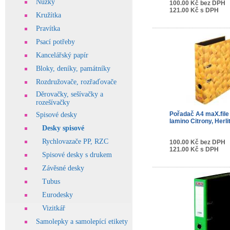
Nůžky
100.00 Kč bez DPH
121.00 Kč s DPH
Kružítka
Pravítka
Psací potřeby
Kancelářský papír
Bloky, deníky, památníky
Rozdružovače, rozřaďovače
Děrovačky, sešívačky a
rozešívačky
Pořadač A4 maX.fil
Spisové desky
lamino Citrony, Herli
Desky spisové
Rychlovazače PP, RZC
100.00 Kč bez DPH
121.00 Kč s DPH
Spisové desky s drukem
Závěsné desky
Tubus
Eurodesky
Vizitkář
Samolepky a samolepící etikety