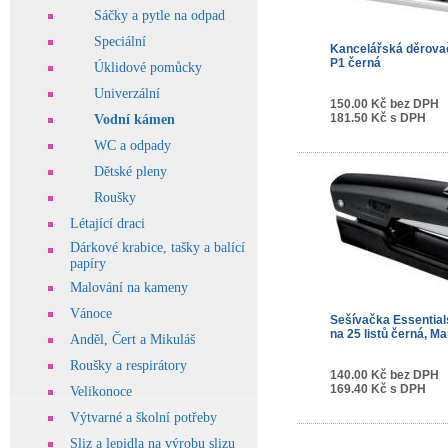
Sáčky a pytle na odpad
Speciální
Kancelářská děrov
P1 černá
Úklidové pomůcky
Univerzální
150.00 Kč bez DPH
181.50 Kč s DPH
Vodní kámen
WC a odpady
Dětské pleny
Roušky
Létající draci
Dárkové krabice, tašky a balící
papíry
Malování na kameny
Vánoce
Sešívačka Essentials
na 25 listů černá, Ma
Anděl, Čert a Mikuláš
Roušky a respirátory
140.00 Kč bez DPH
169.40 Kč s DPH
Velikonoce
Výtvarné a školní potřeby
Sliz a lepidla na výrobu slizu