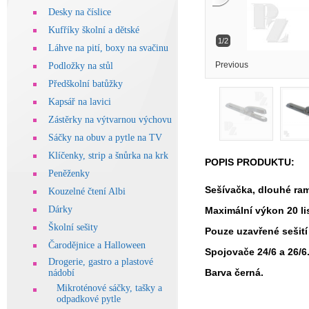
Desky na číslice
Kufříky školní a dětské
1/2
Láhve na pití, boxy na svačinu
Previous
Podložky na stůl
Předškolní batůžky
Kapsář na lavici
Zástěrky na výtvarnou výchovu
Sáčky na obuv a pytle na TV
Klíčenky, strip a šnůrka na krk
POPIS PRODUKTU:
Peněženky
Sešívačka, dlouhé ram
Kouzelné čtení Albi
Dárky
Maximální výkon 20 li
Školní sešity
Pouze uzavřené sešit
Čarodějnice a Halloween
Spojovače 24/6 a 26/6
Drogerie, gastro a plastové
Barva černá.
nádobí
Mikroténové sáčky, tašky a
odpadkové pytle