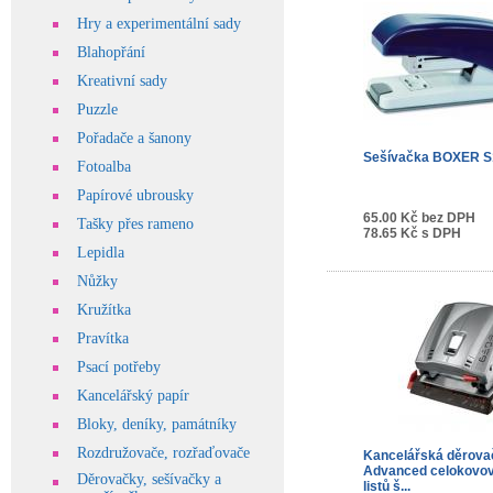
Hry a experimentální sady
Blahopřání
Kreativní sady
Puzzle
Pořadače a šanony
Sešívačka BOXER S
Fotoalba
Papírové ubrousky
65.00 Kč bez DPH
Tašky přes rameno
78.65 Kč s DPH
Lepidla
Nůžky
Kružítka
Pravítka
Psací potřeby
Kancelářský papír
Bloky, deníky, památníky
Rozdružovače, rozřaďovače
Kancelářská děrova
Advanced celokovov
Děrovačky, sešívačky a
listů š...