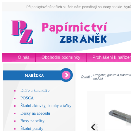
Při poskytování našich služeb nám pomáhají soubory cookie. Využ
O nás
Obchodní podmínky
Prohlášení k naříz
Drogerie, gastro a plastov
Domů
nádobí
Diáře a kalendáře
POSCA
Školní aktovky, batohy a tašky
Desky na abecedu
Boxy na sešity
Školní penály