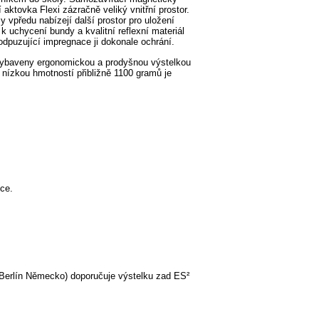
aktovka Flexi zázračně veliký vnitřní prostor.
y vpředu nabízejí další prostor pro uložení
 uchycení bundy a kvalitní reflexní materiál
 odpuzující impregnace ji dokonale ochrání.
 vybaveny ergonomickou a prodyšnou výstelkou
nízkou hmotností přibližně 1100 gramů je
ce.
(Berlín Německo) doporučuje výstelku zad ES²
_______________________________________