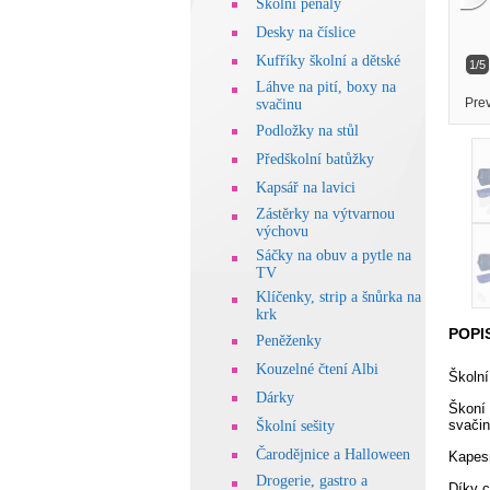
Školní penály
Desky na číslice
Kufříky školní a dětské
1/5
Láhve na pití, boxy na
Pre
svačinu
Podložky na stůl
Předškolní batůžky
Kapsář na lavici
Zástěrky na výtvarnou
výchovu
Sáčky na obuv a pytle na
TV
Klíčenky, strip a šnůrka na
krk
POPI
Peněženky
Kouzelné čtení Albi
Školní
Dárky
Škoní 
svačin
Školní sešity
Čarodějnice a Halloween
Kapesn
Drogerie, gastro a
Díky c