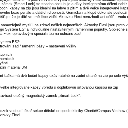
 zámek (Smart Lock) se snadno obsluhuje a díky inteligentnímu dělení nabízí 
boční kapsy na zip jsou ideální na lahve s pitím a dvě velké integrované kaps
ového boxu penálu a dalších drobností. Gumička na klopě dokonale poslouží k
išťuje, že je dítě ve tmě lépe vidět. Aktovku Flexi nerozhodí ani déšť – vodu
samozřejmě myslí i na zdraví našich nejmenších. Aktovky Flexi jsou proto
go System ES² a individuálně nastavitelnými ramenními popruhy. Společně s 
a Flexi opravdovým specialistou na ochranu zad!
System ES2:
trování zad / ramenní pásy – nastavení výšky
tupních
onomické
dyšné
exní materiál 3M
ní taška má dvě boční kapsy uzávíratelné na zádní straně na zip po celé výš
velké integrované kapsy vpředu s doplňkovou síťovanou kapsou na zip
avírací otočný magnetický zámek „Smart Lock“.
aczek vedoucí lékař sekce dětské ortopedie kliniky Charité/Campus Virchow 
ktovky Flexi.
________________________________________________________________