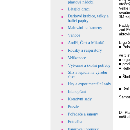
plastové nádobí
otočný
Velké 
Létající draci
svačin
Dárkové krabice, tašky a
3M zaj
balící papíry
Paddy 
Malování na kameny
zad Er
aktovk
Vánoce
Ergo 
Anděl, Čert a Mikuláš
■ Pols
Roušky a respirátory
ve 3 s
Velikonoce
■ erg
■ pro
Výtvarné a školní potřeby
■ Refl
Sliz a lepidla na výrobu
■ Škol
slizu
Hry a experimentální sady
■ Dvě 
Blahopřání
Samoz
Kreativní sady
Puzzle
Dr. Pl
Pořadače a šanony
naší a
Fotoalba
_____
Papírové ubrousky