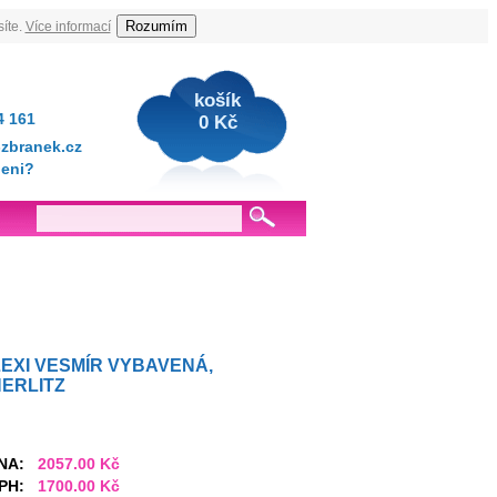
Rozumím
íte.
Více informací
košík
4 161
0 Kč
zbranek.cz
jeni?
LEXI VESMÍR VYBAVENÁ,
ERLITZ
NA:
2057.00 Kč
PH:
1700.00 Kč