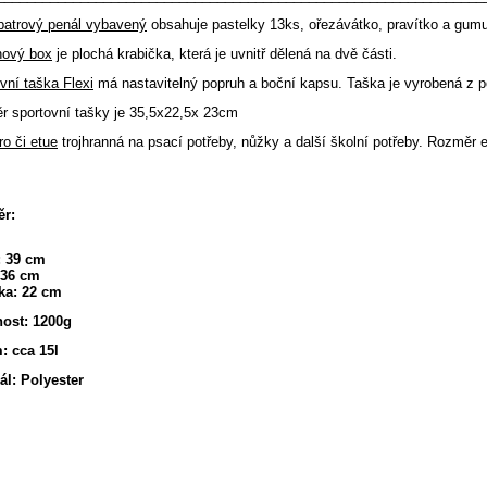
patrový penál vybavený
obsahuje pastelky 13ks, ořezávátko, pravítko a gumu
nový box
je plochá krabička, která je uvnitř dělená na dvě části.
vní taška Flexi
má nastavitelný popruh a boční kapsu. Taška je vyrobená z p
 sportovní tašky je 35,5x22,5x 23cm
o či etue
trojhranná na psací potřeby, nůžky a další školní potřeby. Rozměr 
r:
: 39 cm
 36 cm
ka: 22 cm
ost: 1200g
: cca 15l
ál: Polyester