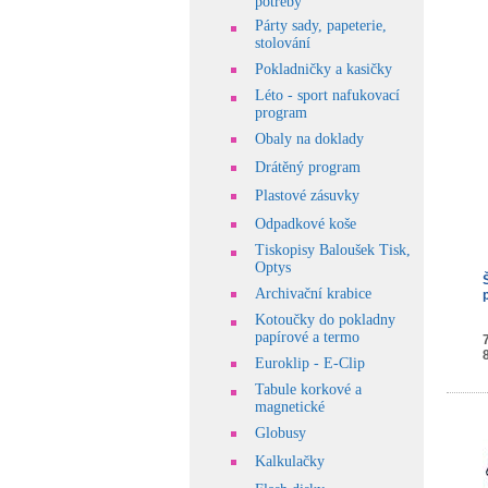
potřeby
Párty sady, papeterie,
stolování
Pokladničky a kasičky
Léto - sport nafukovací
program
Obaly na doklady
Drátěný program
Plastové zásuvky
Odpadkové koše
Tiskopisy Baloušek Tisk,
Optys
Archivační krabice
Kotoučky do pokladny
papírové a termo
Euroklip - E-Clip
Tabule korkové a
magnetické
Globusy
Kalkulačky