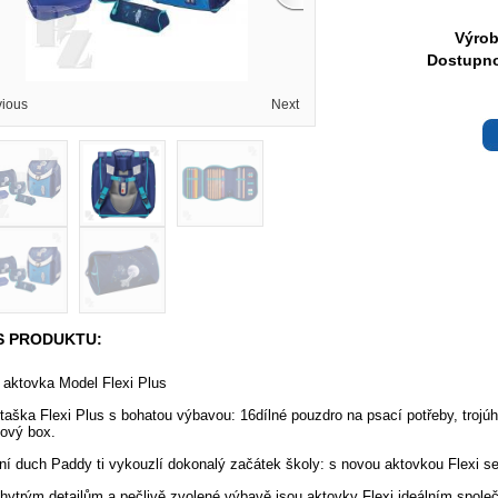
Výrob
Dostupno
vious
Next
S PRODUKTU:
 aktovka Model Flexi Plus
taška Flexi Plus s bohatou výbavou: 16dílné pouzdro na psací potřeby, trojú
ový box.
í duch Paddy ti vykouzlí dokonalý začátek školy: s novou aktovkou Flexi s
hytrým detailům a pečlivě zvolené výbavě jsou aktovky Flexi ideálním spol