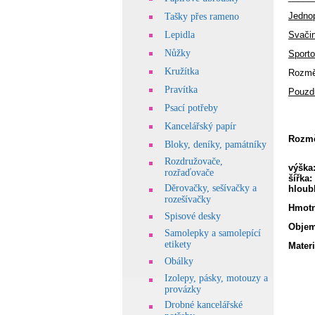
Jedno
Tašky přes rameno
Lepidla
Svači
Nůžky
Sporto
Kružítka
Rozměr
Pravítka
Pouzdr
Psací potřeby
Kancelářský papír
Rozmě
Bloky, deníky, památníky
Rozdružovače,
výška
rozřaďovače
šířka:
Děrovačky, sešívačky a
hloub
rozešívačky
Hmotn
Spisové desky
Objem
Samolepky a samolepící
etikety
Materi
Obálky
Izolepy, pásky, motouzy a
provázky
Drobné kancelářské