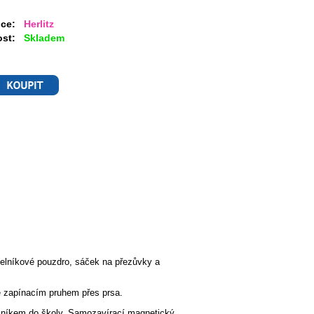
ce:
Herlitz
st:
Skladem
helníkové pouzdro, sáček na přezůvky a
e zapínacím pruhem přes prsa.
ečníkem do školy. Samozavírací magnetický