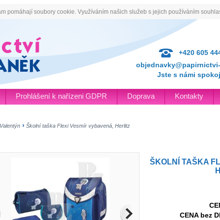
ám pomáhají soubory cookie. Využíváním našich služeb s jejich používáním souhlas
+420 605 44
objednavky@papirnictvi-
Jste s námi spoko
Prohlášení k nařízeni GDPR
Doprava
Kontakty
Valentýn
Školní taška Flexi Vesmír vybavená, Herlitz
ŠKOLNÍ TAŠKA F
H
CE
CENA bez D