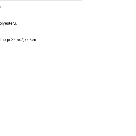
.
olyesteru.
etue je 22,5x7,7x9cm.