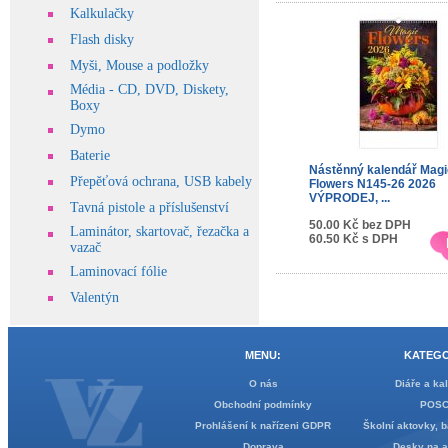
Kalkulačky
Flash disky
Myši, Mouse a podložky
Média - CD, DVD, Diskety,
Boxy
Dymo
Baterie
Nástěnný kalendář Magi
Přepěťová ochrana, USB kabely
Flowers N145-26 2026
VÝPRODEJ, ...
Tavná pistole a příslušenství
50.00 Kč bez DPH
Laminátor, skartovač, řezačka a
60.50 Kč s DPH
vazač
Laminovací fólie
Valentýn
MENU:
KATEGO
O nás
Diáře a ka
Obchodní podmínky
POS
Prohlášení k nařízeni GDPR
Školní aktovky, b
Doprava
Desky na 