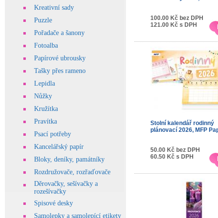
Kreativní sady
100.00 Kč bez DPH
Puzzle
121.00 Kč s DPH
Pořadače a šanony
Fotoalba
Papírové ubrousky
Tašky přes rameno
Lepidla
Nůžky
Kružítka
Pravítka
Stolní kalendář rodinný
plánovací 2026, MFP Pa
Psací potřeby
Kancelářský papír
50.00 Kč bez DPH
60.50 Kč s DPH
Bloky, deníky, památníky
Rozdružovače, rozřaďovače
Děrovačky, sešívačky a
rozešívačky
Spisové desky
Samolepky a samolepící etikety