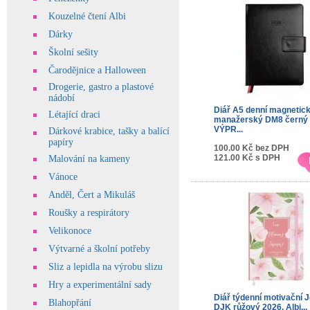
Kouzelné čtení Albi
Dárky
Školní sešity
Čarodějnice a Halloween
Drogerie, gastro a plastové
nádobí
Diář A5 denní magnetic
Létající draci
manažerský DM8 černý
VÝPR...
Dárkové krabice, tašky a balící
papíry
100.00 Kč bez DPH
121.00 Kč s DPH
Malování na kameny
Vánoce
Anděl, Čert a Mikuláš
Roušky a respirátory
Velikonoce
Výtvarné a školní potřeby
Sliz a lepidla na výrobu slizu
Hry a experimentální sady
Diář týdenní motivační 
Blahopřání
DJK růžový 2026, Albi...