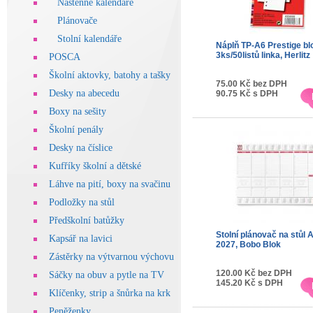
Nástěnné kalendáře
Plánovače
Stolní kalendáře
Náplň TP-A6 Prestige bl
3ks/50listů linka, Herlitz
POSCA
Školní aktovky, batohy a tašky
75.00 Kč bez DPH
Desky na abecedu
90.75 Kč s DPH
Boxy na sešity
Školní penály
Desky na číslice
Kufříky školní a dětské
Láhve na pití, boxy na svačinu
Podložky na stůl
Předškolní batůžky
Stolní plánovač na stůl 
Kapsář na lavici
2027, Bobo Blok
Zástěrky na výtvarnou výchovu
120.00 Kč bez DPH
Sáčky na obuv a pytle na TV
145.20 Kč s DPH
Klíčenky, strip a šnůrka na krk
Peněženky