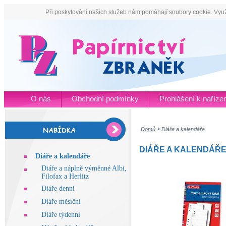
Při poskytování našich služeb nám pomáhají soubory cookie. Využ
O nás
Obchodní podmínky
Prohlášení k naříz
Domů
Diáře a kalendáře
DIÁŘE A KALENDÁŘ
Diáře a kalendáře
Diáře a náplně výměnné Albi,
Filofax a Herlitz
Diáře denní
Diáře měsíční
Diáře týdenní