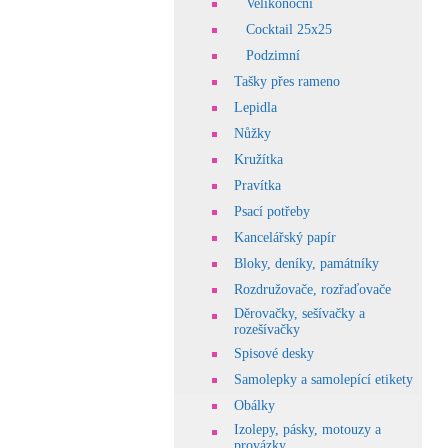
Velikonoční
Cocktail 25x25
Podzimní
Tašky přes rameno
Lepidla
Nůžky
Kružítka
Pravítka
Psací potřeby
Kancelářský papír
Bloky, deníky, památníky
Rozdružovače, rozřaďovače
Děrovačky, sešívačky a
rozešívačky
Spisové desky
Samolepky a samolepící etikety
Obálky
Izolepy, pásky, motouzy a
provázky