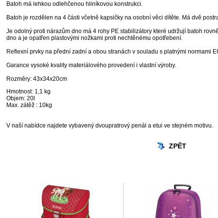
Batoh má lehkou odlehčenou hliníkovou konstrukci.
Batoh je rozdělen na 4 části včetně kapsičky na osobní věci dítěte. Má dvě post
Je odolný proti nárazům dno má 4 rohy PE stabilizátory které udržují batoh rov
dno a je opatřen plastovými nožkami proti nechtěnému opotřebení.
Reflexní prvky na přední zadní a obou stranách v souladu s platnými normami E
Garance vysoké kvality materiálového provedení i vlastní výroby.
Rozměry: 43x34x20cm
Hmotnost: 1,1 kg
Objem: 20l
Max. zátěž : 10kg
V naší nabídce najdete vybavený dvoupratrový penál a etui ve stejném motivu.
ZPĚT