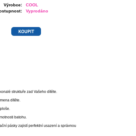
Výrobce:
COOL
ostupnost:
Vyprodáno
onalé struktuře zad Vašeho dítěte.
amena dítěte.
ploše.
motnosti batohu.
ační pásky zajistí perfektní usazení a správnou