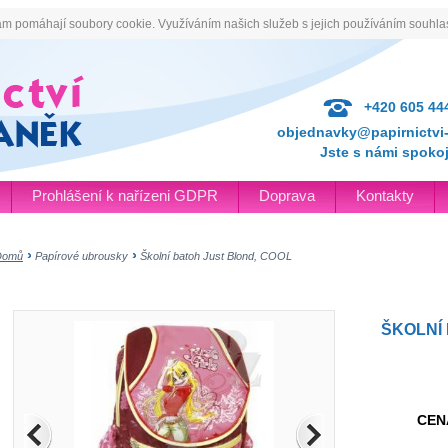
ám pomáhají soubory cookie. Využíváním našich služeb s jejich používáním souhlas
+420 605 44
objednavky@papirnictvi-
Jste s námi spoko
Prohlášení k nařízeni GDPR
Doprava
Kontakty
Domů
Papírové ubrousky
Školní batoh Just Blond, COOL
ŠKOLNÍ
CEN