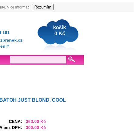
Rozumím
íte.
Více informací
košík
4 161
0 Kč
zbranek.cz
jeni?
 BATOH JUST BLOND, COOL
CENA:
363.00 Kč
A bez DPH:
300.00 Kč