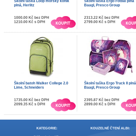
Školní taška Loop mořský koník
Školní taška Ergo Fotbal plná
plná, Herlitz
Baagl, Presco Group
1000.00 Kč bez DPH
2313.22 Kč bez DPH
1210.00 Kč s DPH
2799.00 Kč s DPH
Školní batoh Walker College 2.0
Školní taška Ergo Truck II plná
Lime, Schneiders
Baagl, Presco Group
1735.00 Kč bez DPH
2395.87 Kč bez DPH
2099.35 Kč s DPH
2899.00 Kč s DPH
KATEGORIE:
KOUZELNÉ ČTENÍ ALBI: