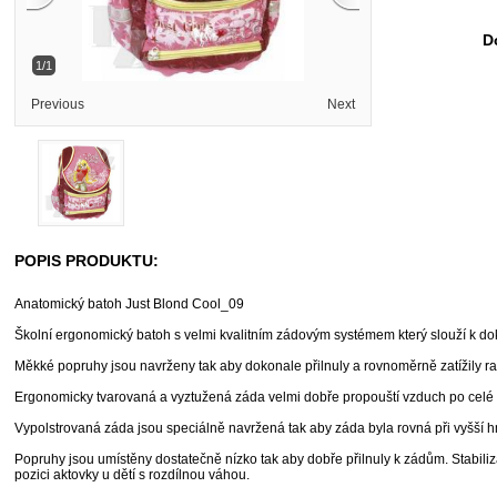
D
1/1
Previous
Next
POPIS PRODUKTU:
Anatomický batoh Just Blond Cool_09
Školní ergonomický batoh s velmi kvalitním zádovým systémem který slouží k dok
Měkké popruhy jsou navrženy tak aby dokonale přilnuly a rovnoměrně zatížily r
Ergonomicky tvarovaná a vyztužená záda velmi dobře propouští vzduch po celé 
Vypolstrovaná záda jsou speciálně navržená tak aby záda byla rovná při vyšší h
Popruhy jsou umístěny dostatečně nízko tak aby dobře přilnuly k zádům. Stabiliz
pozici aktovky u dětí s rozdílnou váhou.